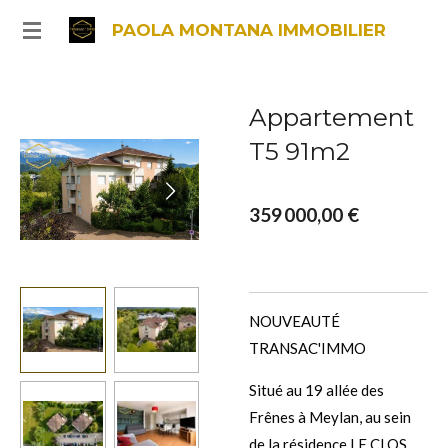
Passer
PAOLA MONTANA IMMOBILIER
au
contenu
principal
Appartement
T5 91m2
359 000,00 €
NOUVEAUTÉ
TRANSAC'IMMO
Situé au 19 allée des
Frênes à Meylan, au sein
de la résidence LE CLOS