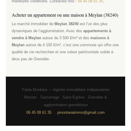
meilleures conditions. Contactez-moi :
06 45 08 61 35
.
Acheter un appartement ou une maison à Meylan (38240)
Le marché immobilier de
Meylan 38240
est l’un des plus
dynamiques de l’agglomération. Avec des
appartements à
vendre à Meylan
autour de 3 500 €/m² et des
maisons à
Meylan
autour de 4 100 €/m², c’est une commune qui offre une
qualité de vie recherchée et une valeur patrimoniale solide à
deux pas de Grenoble.
Paola Montana — Agente immobilière indépendante
Meylan · Sassenage · Saint-Égrève · Grenoble &
agglomération grenobloise
06 45 08 61 35
·
pmontanaimmo@gmail.com