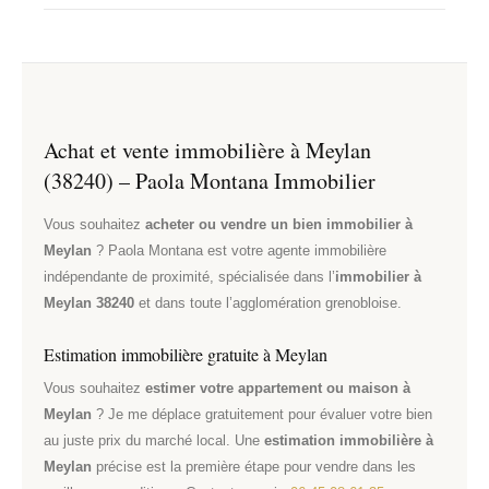
d’expatriés. Les prix de revente sont historiquement
Je me déplace gratuitement et sans engagement pour
stables ou en légère hausse, ce qui en fait une valeur
évaluer votre bien au prix réel du marché local.
refuge dans l’agglomération grenobloise.
Contactez-moi au
06 45 08 61 35
ou via le formulaire
en ligne.
Achat et vente immobilière à Meylan
(38240) – Paola Montana Immobilier
Vous souhaitez
acheter ou vendre un bien immobilier à
Meylan
? Paola Montana est votre agente immobilière
indépendante de proximité, spécialisée dans l’
immobilier à
Meylan 38240
et dans toute l’agglomération grenobloise.
Estimation immobilière gratuite à Meylan
Vous souhaitez
estimer votre appartement ou maison à
Meylan
? Je me déplace gratuitement pour évaluer votre bien
au juste prix du marché local. Une
estimation immobilière à
Meylan
précise est la première étape pour vendre dans les