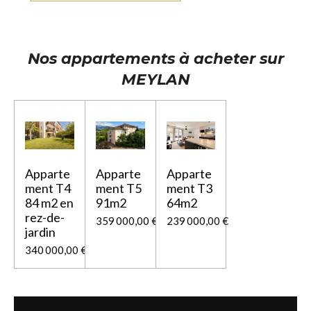
Nos appartements à acheter sur
MEYLAN
Apparte
Apparte
Apparte
ment T4
ment T5
ment T3
84 m2 en
91m2
64m2
rez-de-
359 000,00 €
239 000,00 €
jardin
340 000,00 €