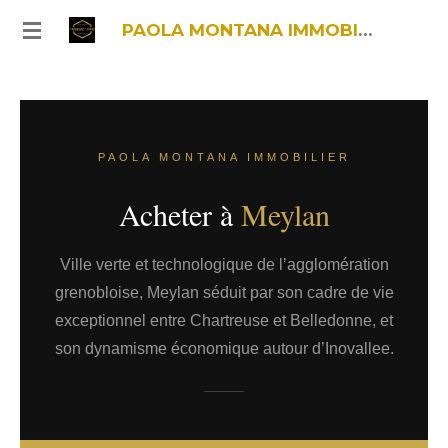
Passer
PAOLA MONTANA IMMOBILIER
au
contenu
principal
PAOLA MONTANA IMMOBILIER
Acheter à
Meylan
Ville verte et technologique de l’agglomération
grenobloise, Meylan séduit par son cadre de vie
exceptionnel entre Chartreuse et Belledonne, et
son dynamisme économique autour d’Inovallee.