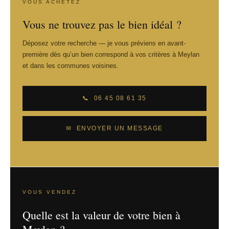
VOUS ACHETEZ
Vous ne trouvez pas le bien idéal ?
Déposez votre recherche — je vous préviens en avant-
première dès qu’un bien correspond à vos critères à Meylan
et dans les communes voisines.
📞 06 45 08 61 35
✉ ENVOYER UN MESSAGE
VOUS VENDEZ
Quelle est la valeur de votre bien à