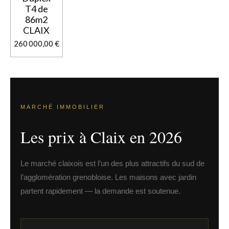
T4 de
86m2
CLAIX
260 000,00 €
MARCHÉ IMMOBILIER
Les prix à Claix en 2026
Le marché claixois est l’un des plus attractifs du sud de
l’agglomération grenobloise. Les maisons avec jardin
partent rapidement — la demande est soutenue.