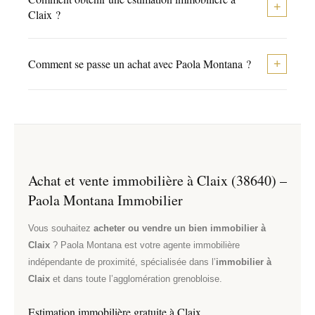
équipements sportifs, associations dynamiques et la
+
Claix ?
nature à portée de main — c’est l’une des premières
raisons qui poussent les familles à choisir Claix.
Je me déplace gratuitement et sans engagement pour
Comment se passe un achat avec Paola Montana ?
+
évaluer votre bien au prix réel du marché local. En tant
qu’agente indépendante, mon estimation est basée
Je vous accompagne de A à Z : définition de votre
sur les transactions récentes à Claix et dans les
projet, recherche de biens, visites, négociation et suivi
communes voisines.
jusqu’à la signature chez le notaire. En tant qu’agente
indépendante, je vous offre un suivi personnalisé et
réactif.
Achat et vente immobilière à Claix (38640) –
Paola Montana Immobilier
Vous souhaitez
acheter ou vendre un bien immobilier à
Claix
? Paola Montana est votre agente immobilière
indépendante de proximité, spécialisée dans l’
immobilier à
Claix
et dans toute l’agglomération grenobloise.
Estimation immobilière gratuite à Claix