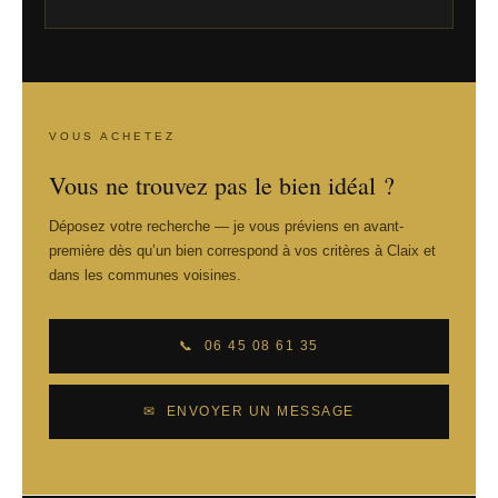
VOUS ACHETEZ
Vous ne trouvez pas le bien idéal ?
Déposez votre recherche — je vous préviens en avant-
première dès qu’un bien correspond à vos critères à Claix et
dans les communes voisines.
📞 06 45 08 61 35
✉ ENVOYER UN MESSAGE