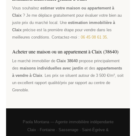
Vous souhaitez
estimer votre maison ou appartement à
Claix
? Je me déplace gratuitement pour évaluer votre bien au
juste prix du marché local. Une
estimation immobilière à
Claix
précise est la première étape pour vendre dans les
meilleures conditions. Contactez-moi :
06 45 08 61 35
.
Acheter une maison ou un appartement à Claix (38640)
Le marché immobilier de
Claix 38640
propose principalement
des
maisons individuelles avec jardin
et des
appartements
à vendre à Claix
. Les prix se situent autour de 3 500 €/m², soit
un excellent rapport qualité/prix par rapport au centre de
Grenoble.
Paola Montana — Agente immobilière indépendante
Claix · Fontaine · Sassenage · Saint-Égrève &