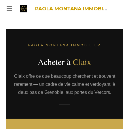
Passer
PAOLA MONTANA IMMOBILIER
au
contenu
principal
PAOLA MONTANA IMMOBILIER
Acheter à
Claix
Claix offre ce que beaucoup cherchent et trouvent
rarement — un cadre de vie calme et verdoyant, à
deux pas de Grenoble, aux portes du Vercors.