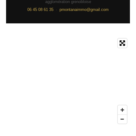
agglomération grenobloise
06 45 08 61 35
·
pmontanaimmo@gmail.com