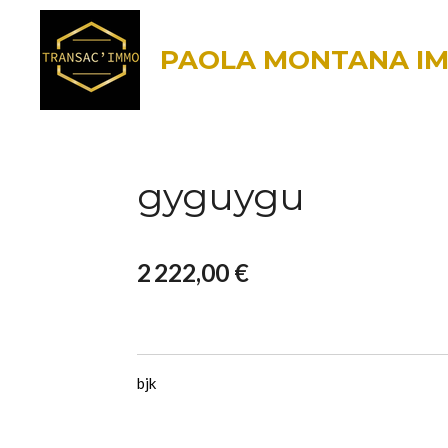
Passer
au
PAOLA MONTANA IM
contenu
principal
gyguygu
2 222,00 €
bjk